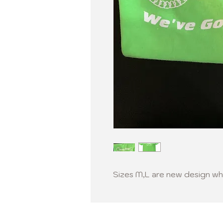
Sizes M,L are new design whi