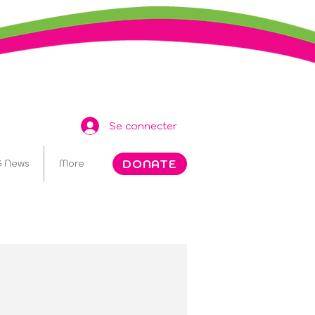
Se connecter
DONATE
 News
More