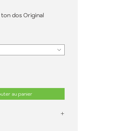
ton dos Original
uter au panier
urée sur les échanges