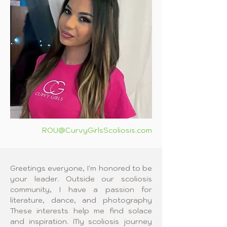
ROU@CurvyGirlsScoliosis.com
Greetings everyone, I'm honored to be 
your leader. Outside our 
scoliosis 
community, I have a passion for 
literature, dance, and photography 
These interests help me find solace 
and inspiration. My scoliosis journey 