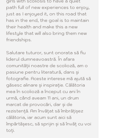
girls with scoliosis to have a quiet 
path full of new experiences to enjoy, 
just as I enjoyed it, on this road that 
has in the end, the goal is to maintain 
their health and make this a new 
lifestyle that will also bring them new 
friendships. 
Salutare tuturor, sunt onorata să fiu 
liderul dumneavoastră. În afara 
comunității noastre de scolioză, am o 
pasiune pentru literatură, dans și 
fotografie. Aceste interese mă ajută să 
găsesc alinare și inspirație. Călătoria 
mea în scolioză a început cu ani în 
urmă, când aveam 11 ani, un drum 
marcat de provocări, dar și de 
rezistență. Am învățat să îmbrățișez 
călătoria, iar acum sunt aici să 
împărtășesc, să sprijin și să învăț cu voi 
toți.