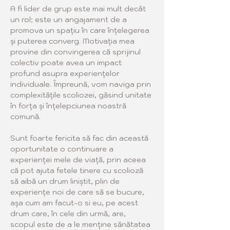
A fi lider de grup este mai mult decât 
un rol; este un angajament de a 
promova un spațiu în care înțelegerea 
și puterea converg. Motivația mea 
provine din convingerea că sprijinul 
colectiv poate avea un impact 
profund asupra experiențelor 
individuale. Împreună, vom naviga prin 
complexitățile scoliozei, găsind unitate 
în forța și înțelepciunea noastră 
comună.
Sunt foarte fericita să fac din această 
oportunitate o continuare a 
experienței mele de viață, prin aceea 
că pot ajuta fetele tinere cu scolioză 
să aibă un drum liniștit, plin de 
experiențe noi de care să se bucure, 
așa cum am facut-o si eu, pe acest 
drum care, în cele din urmă, are, 
scopul este de a le menține sănătatea 