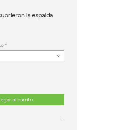
cubrieron la espalda
to
*
egar al carrito
ambios