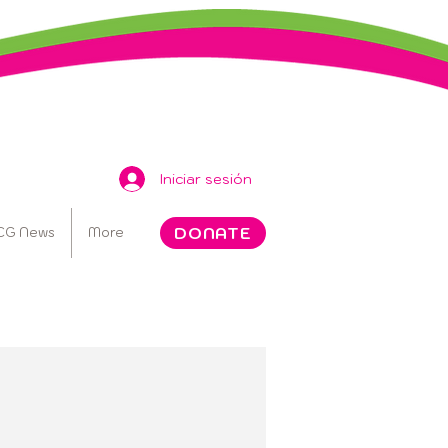
Iniciar sesión
DONATE
CG News
More