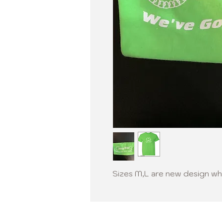
Sizes M,L are new design whi