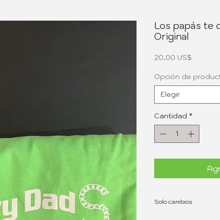
Los papás te 
Original
Precio
20,00 US$
Opción de produc
Elegir
Cantidad
*
Agr
Solo cambios
Se cobrará envío en c